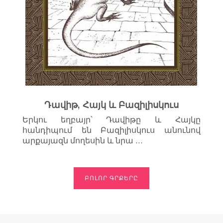
Դավիթ, Հայկ և Բազիլիսկուս
Երկու եղբայր՝ Դավիթը և Հայկը
հանդիպում են Բազիլիսկուս անունով
արքայազն մողեսին և նրա …
ԲՈԼՈՐ ԳՐՔԵՐԸ