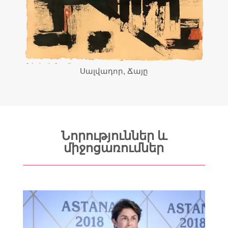
Սալվադոր, Ճայը
Նորություններ և
միջոցառումներ