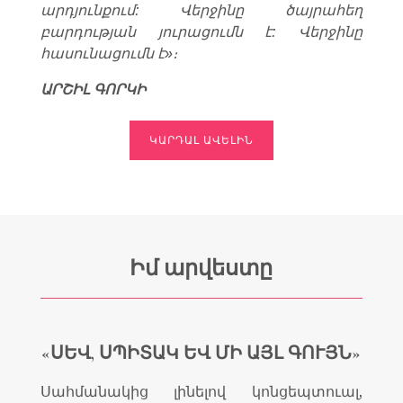
արդյունքում: Վերջինը ծայրահեղ
բարդության յուրացումն է: Վերջինը
հասունացումն է»։
ԱՐՇԻԼ ԳՈՐԿԻ
ԿԱՐԴԱԼ ԱՎԵԼԻՆ
Իմ արվեստը
«ՍԵՎ, ՍՊԻՏԱԿ ԵՎ ՄԻ ԱՅԼ ԳՈՒՅՆ»
Սահմանակից լինելով կոնցեպտուալ,