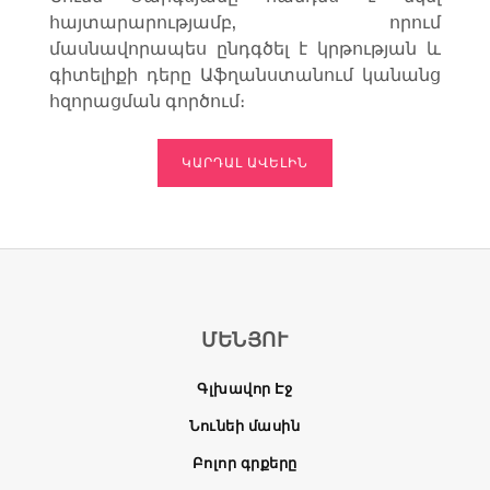
հայտարարությամբ, որում
մասնավորապես ընդգծել է կրթության և
գիտելիքի դերը Աֆղանստանում կանանց
հզորացման գործում։
ԿԱՐԴԱԼ ԱՎԵԼԻՆ
ՄԵՆՅՈՒ
Գլխավոր Էջ
Նունեի մասին
Բոլոր գրքերը