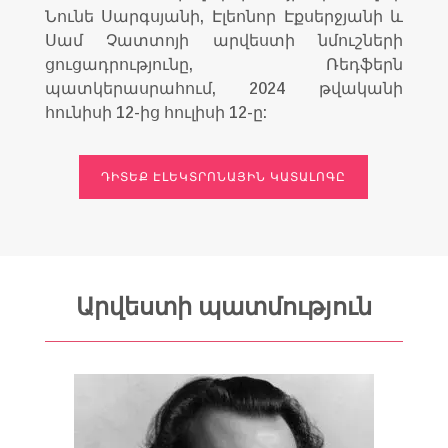
Նունե Սարգսյանի, Էլեոնոր Էքսերջյանի և
Սամ Չատտոյի արվեստի նմուշների
ցուցադրությունը, Ռեդֆերն
պատկերասրահում, 2024 թվականի
հունիսի 12-ից հուլիսի 12-ը:
ԴԻՏԵՔ ԷԼԵԿՏՐՈՆԱՅԻՆ ԿԱՏԱԼՈԳԸ
Արվեստի պատմություն