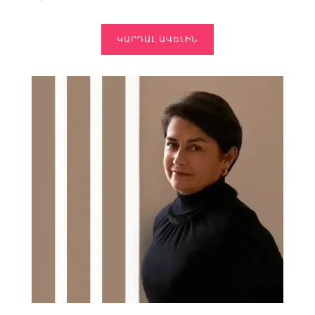
ԿԱՐԴԱԼ ԱՎԵԼԻՆ