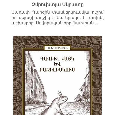
Զմրուխտյա Մկրատը
Սադափ Դարզին տասներկուամյա ուշիմ
ու խելացի աղջիկ է: Նա երազում է փոխել
աշխարհը: Սովորական օրը, նախքան…