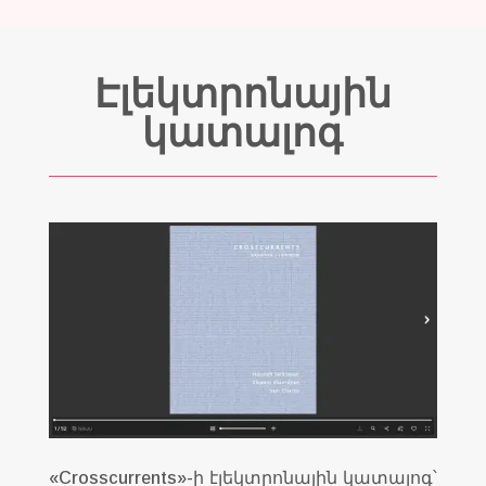
Էլեկտրոնային
կատալոգ
«Crosscurrents»-ի էլեկտրոնային կատալոգ՝