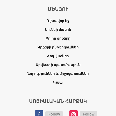
ՄԵՆՅՈՒ
Գլխավոր Էջ
Նունեի մասին
Բոլոր գրքերը
Գրքերի ընթերցումներ
Հոդվածներ
Արվեստի պատմություն
Նորություններ և միջոցառումներ
Կապ
ՍՈՑԻԱԼԱԿԱՆ ՀԱՐԹԱԿ
Follow
Follow