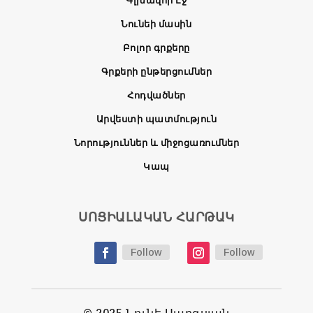
Գլխավոր Էջ
Նունեի մասին
Բոլոր գրքերը
Գրքերի ընթերցումներ
Հոդվածներ
Արվեստի պատմություն
Նորություններ և միջոցառումներ
Կապ
ՍՈՑԻԱԼԱԿԱՆ ՀԱՐԹԱԿ
Follow
Follow