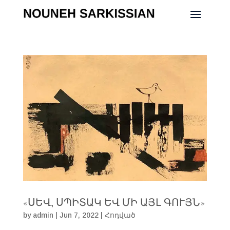
«ՍԵՎ, ՍՊԻՏԱԿ ԵՎ ՄԻ ԱՅԼ ԳՈՒՅՆ»
by
admin
|
Jun 7, 2022
|
Հոդված